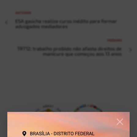
Convênios
ANTERIOR
ESA gaúcha realiza curso inédito para formar
advogados mediadores
PRÓXIMO
TRT12: trabalho proibido não afasta direitos de
manicure que começou aos 13 anos