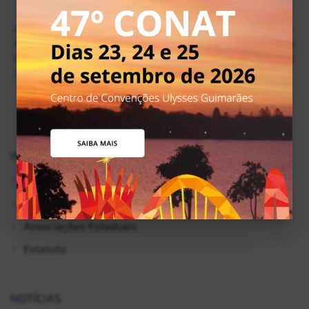
ABRAT – Associação Brasileira da Advocacia Trabalhista. SEDE –
SAS, Quadra 05, Lote 02, Bloco N, 1º andar. Centro Cultural
Evandro Lins e Silva, Brasília/DF. CEP: 70438-900. Telefone: (61)
2193-9614. Email: abrat@abrat.adv.br.
INSTITUCIONAL
Quem somos
História
Associações Estaduais
Estatuto
NOTÍCIAS