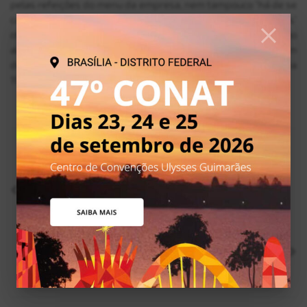
pelas refeições do menu da empresa, nem tampouco "há de se
cogitar de eventual compensação com as ditas ‘refeições’
ofertadas pela reclamada, porque não se constituem como
alimentação nos termos trabalhistas, eis que em
descompasso com o expressamente exigido pela Portaria
193/2006". (Processo 0001570-50.2012.5.15.0004)
ANTERIOR
TRT10 mantém decisão que redirecionou para
União execução contra organismo internacional
PRÓXIMO
TRT10: operador de usina dispensado da Celtins
durante intervenção deve ser reintegrado