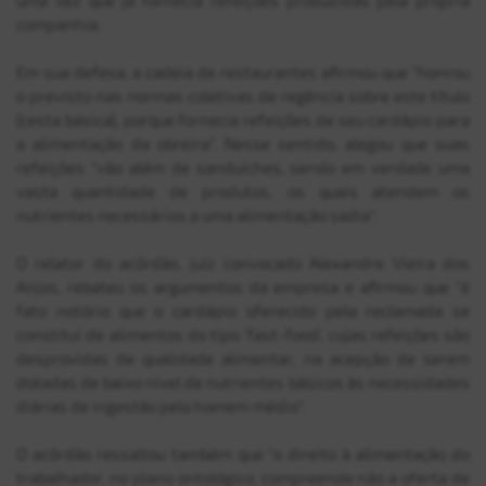
companhia.
Convênios
Em sua defesa, a cadeia de restaurantes afirmou que "honrou
o previsto nas normas coletivas de regência sobre este título
[cesta básica], porque fornecia refeições de seu cardápio para
a alimentação da obreira". Nesse sentido, alegou que suas
refeições "vão além de sanduíches, sendo em verdade uma
vasta quantidade de produtos, os quais atendem os
nutrientes necessários a uma alimentação sadia".
O relator do acórdão, juiz convocado Alexandre Vieira dos
Anjos, rebateu os argumentos da empresa e afirmou que "é
fato notório que o cardápio oferecido pela reclamada se
constitui de alimentos do tipo ‘fast-food’, cujas refeições são
desprovidas de qualidade alimentar, na acepção de serem
dotadas de baixo nível de nutrientes básicos às necessidades
diárias de ingestão pelo homem médio".
O acórdão ressaltou também que "o direito à alimentação do
trabalhador, no plano ontológico, compreende não a oferta de