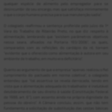
qualquer espécie de alimento pelo empregador para se
desincumbir de seu encargo, mas que satisfaça minimamente
o que o corpo humano precisa para sua manutenção sadia".
O colegiado reafirmou a sentença proferida pelo juízo da 1ª
Vara do Trabalho de Ribeirão Preto, no que diz respeito à
alimentação, lembrando que "existem parâmetros objetivos
nessa seara, afixados na Portaria 193/2006", os quais,
comparados com as refeições do cardápio da ré, tornam
"evidente que o oferecido como alimentação à autora em seu
ambiente de trabalho, em muito era deficitário".
Quanto ao argumento de que a empresa "apenas realizou o fiel
cumprimento do pactuado em norma coletiva", o colegiado
entendeu que "tal assertiva se revela derrocada, tendo em
vista que a alimentação adequada do trabalhador é inelutável
desdobramento de seu direito à saúde (Constituição Federal
de 1988, art. 6°), com assento ainda na própria dignidade da
pessoa do obreiro". A Câmara concluiu, assim, que não tem
fundamento a solicitação de substituição das cestas básicas