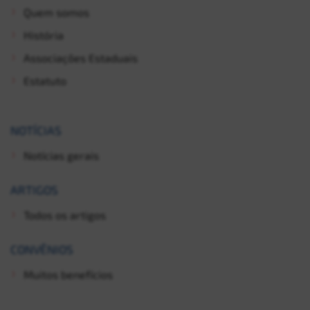
Quem somos
História
Associações Estaduais
Estatuto
NOTÍCIAS
Notícias gerais
ARTIGOS
Todos os artigos
CONVÊNIOS
Muitos benefícios