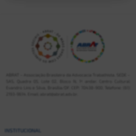
ABRAT – Associação Brasileira da Advocacia Trabalhista. SEDE –
SAS, Quadra 05, Lote 02, Bloco N, 1º andar. Centro Cultural
Evandro Lins e Silva, Brasília/DF. CEP: 70438-900. Telefone: (61)
2193-9614. Email: abrat@abrat.adv.br.
INSTITUCIONAL