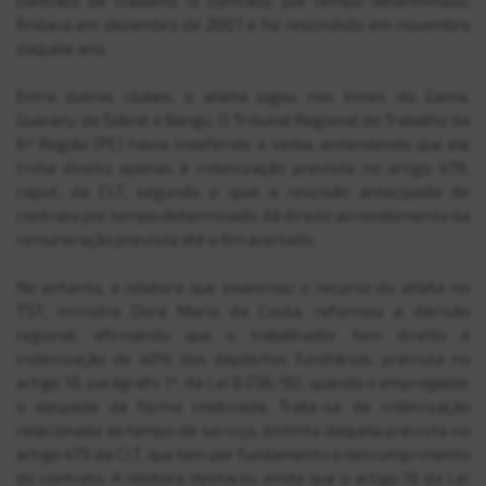
findava em dezembro de 2007 e foi rescindido em novembro
Convênios
daquele ano.
Entre outros clubes, o atleta jogou nos times do Gama,
Guarany de Sobral e Bangu. O Tribunal Regional do Trabalho da
6ª Região (PE) havia indeferido a verba, entendendo que ele
tinha direito apenas à indenização prevista no artigo 479,
caput, da CLT, segundo o qual a rescisão antecipada de
contrato por tempo determinado dá direito ao recebimento da
remuneração prevista até o fim acertado.
No entanto, a relatora que examinou o recurso do atleta no
TST, ministra Dora Maria da Costa, reformou a decisão
regional, afirmando que o trabalhador tem direito à
indenização de 40% dos depósitos fundiários, prevista no
artigo 18, parágrafo 1º, da Lei 8.036/90, quando o empregador
o despede de forma imotivada. Trata-se de indenização
relacionada ao tempo de serviço, distinta daquela prevista no
artigo 479 da CLT, que tem por fundamento o descumprimento
do contrato. A relatora destacou ainda que o artigo 18 da Lei