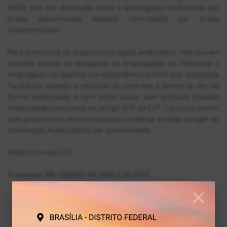
8.036 não faz distinção entre o empregado contratado por
prazo determinado daquele contratado por prazo
indeterminado.
Para a ministra, os dispositivos legais analisados "não deixam
dúvidas acerca da obrigação do empregador de indenizar o
empregado na quantia correspondente a 40% dos depósitos
fundiários quando a rescisão do contrato a termo se der de
forma antecipada e sem justa causa, sem prejuízo daquela
indenização constante no artigo 479 da CLT". Concluiu, assim,
pelo provimento do recurso para condenar o clube a pagar as
diferenças. A decisão foi por unanimidade.
(Mário Correia/CF)
Processos: RR-120600-94.2009.5.06.0017