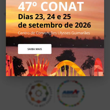
ANTERIOR
TST: cópia não autenticada de procuração
inviabiliza recurso do Senai
PRÓXIMO
TRT5: bancário dispensado por motivo político no
regime militar vai ser readmitido