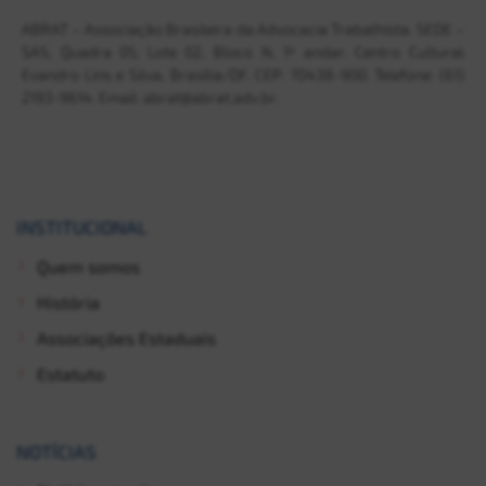
ABRAT – Associação Brasileira da Advocacia Trabalhista. SEDE –
SAS, Quadra 05, Lote 02, Bloco N, 1º andar. Centro Cultural
Evandro Lins e Silva, Brasília/DF. CEP: 70438-900. Telefone: (61)
2193-9614. Email: abrat@abrat.adv.br.
INSTITUCIONAL
Quem somos
História
Associações Estaduais
Estatuto
NOTÍCIAS